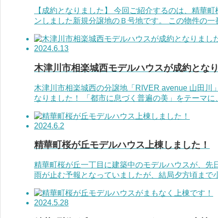
【成約となりました】 今回ご紹介するのは、精華町
ンしました新規分譲地のＢ号地です。 この物件の一番
2024.6.13
木津川市相楽城西モデルハウスが成約とな
木津川市相楽城西の分譲地「RIVER avenue 山
なりました！ 「都市に息づく普遍の美」をテーマに、飾
2024.6.2
精華町桜が丘モデルハウス上棟しました！
精華町桜が丘一丁目に建築中のモデルハウスが、先日
雨が止む予報となっていましたが、結局夕方頃まで小雨
2024.5.28