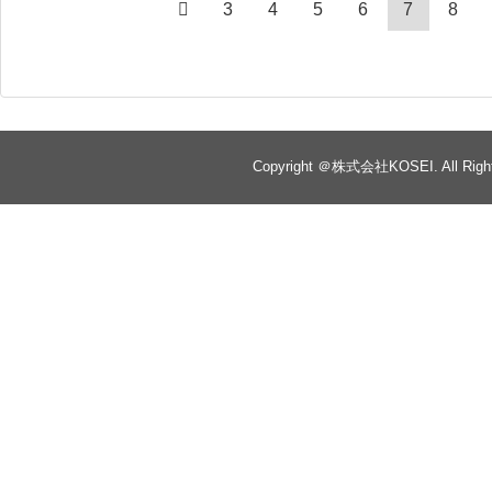
3
4
5
6
7
8
Copyright ＠株式会社KOSEI. All Right