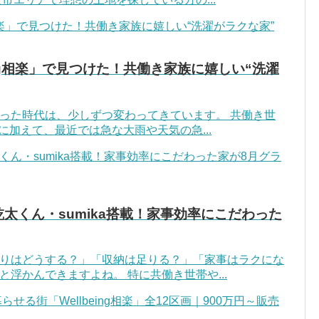
ing相楽」で見つけた！共働き家族に嬉しい“洗濯
った時代は、少しずつ変わってきています。 共働き世
に加えて、最近では急な大雨や天気の急...
太くん・sumika搭載！家事効率にこだわった
りはどうする？」「収納は足りる？」「家事はラクにな
浮かんできますよね。 特に共働き世帯や...