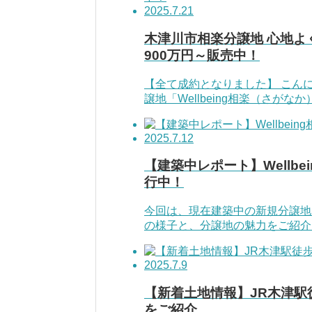
2025.7.21
木津川市相楽分譲地 心地よく
900万円～販売中！
【全て成約となりました】 こん
譲地「Wellbeing相楽（さがな
2025.7.12
【建築中レポート】Wellb
行中！
今回は、現在建築中の新規分譲地「
の様子と、分譲地の魅力をご紹介し
2025.7.9
【新着土地情報】JR木津駅
をご紹介