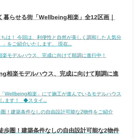
暮らせる街「Wellbeing相楽」全12区画｜
にちは！ 今回は、利便性と自然が美しく調和した人気分
か）」をご紹介いたします。 現在...
eing相楽モデルハウス、完成に向けて順調に進
Wellbeing相楽」にて施工が進んでいるモデルハウス
ます！ ◆スタイ...
徒歩圏！建築条件なしの自由設計可能な2物件