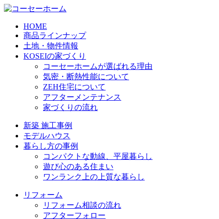
HOME
商品ラインナップ
土地・物件情報
KOSEIの家づくり
コーセーホームが選ばれる理由
気密・断熱性能について
ZEH住宅について
アフターメンテナンス
家づくりの流れ
新築 施工事例
モデルハウス
暮らし方の事例
コンパクトな動線、平屋暮らし
遊び心のある住まい
ワンランク上の上質な暮らし
リフォーム
リフォーム相談の流れ
アフターフォロー