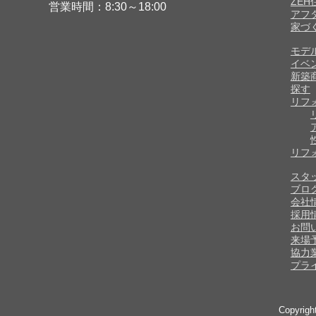
ZE
営業時間：8:30～18:00
アフ
家づ
モデ
イベ
新築
探す
リフ
リフ
スタ
ブロ
会社
採用
お問
来場
協力
プラ
Copyrig