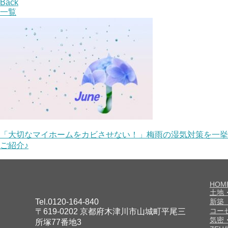
Back
一覧
「大切なマイホームをカビさせない！」梅雨の湿気対策を一挙
ご紹介♪
HOM
土地
Tel.0120-164-840
新築
コー
〒619-0202 京都府木津川市山城町平尾三
気密
所塚77番地3