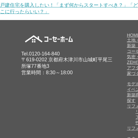
戸建住宅を購入したい！「まず何からスタートすべき？」「ど
こに行ったらいい？」
HOM
土地
新築
コー
Tel.0120-164-840
気密
〒619-0202 京都府木津川市山城町平尾三
ZE
所塚77番地3
アフ
営業時間：8:30～18:00
家づ
モデ
イベ
新築
探す
リフ
リフ