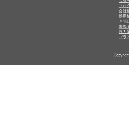
スタ
ブロ
会社
採用
お問
来場
協力
プラ
Copyrig