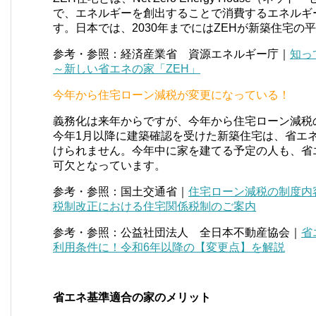
で、エネルギーを創出することで消費するエネルギ
す。日本では、2030年までにはZEHが新築住宅
参考・参照：経済産業省 資源エネルギー庁｜
知っ
～新しい省エネの家「ZEH」
今年から住宅ローン減税が変更になっている！
義務化は来年からですが、今年から住宅ローン減税
今年1月以降に建築確認を受けた新築住宅は、省エ
けられません。今年中に家を建てる予定の人も、省
可欠となっています。
参考・参照：国土交通省｜
住宅ローン減税の制度内
税制改正における住宅関係税制のご案内
参考・参照：公益社団法人 全日本不動産協会｜
省
利用条件に！令和6年以降の【変更点】を解説
省エネ基準適合の家のメリット