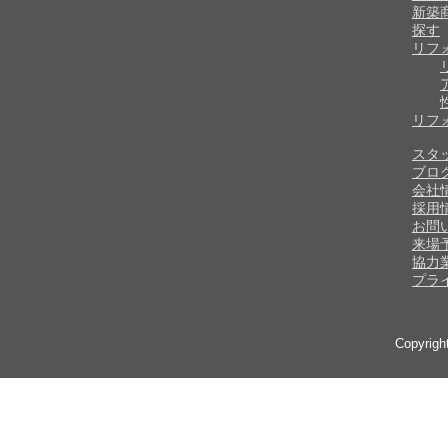
新築
探す
リフ
リフ
スタ
ブロ
会社
採用
お問
来場
協力
プラ
Copyrig