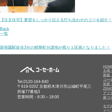
【注文住宅】要望をしっかり伝える打ち合わせのコツを紹介！
Back
一覧
新祝園駅徒歩3分の精華町分譲地が残り１区画となりました！
HOM
土地
新築
コー
Tel.0120-164-840
気密
〒619-0202 京都府木津川市山城町平尾三
ZE
所塚77番地3
アフ
営業時間：8:30～18:00
家づ
モデ
イベ