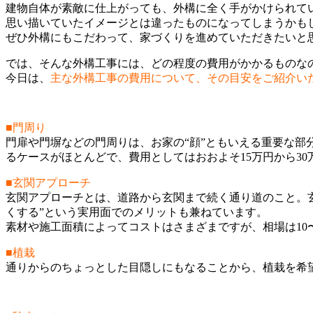
建物自体が素敵に仕上がっても、外構に全く手がかけられて
思い描いていたイメージとは違ったものになってしまうかも
ぜひ外構にもこだわって、家づくりを進めていただきたいと
では、そんな外構工事には、どの程度の費用がかかるものな
今日は、
主な外構工事の費用について、その目安をご紹介い
■門周り
門扉や門塀などの門周りは、お家の“顔”ともいえる重要な
るケースがほとんどで、費用としてはおおよそ15万円から30
■玄関アプローチ
玄関アプローチとは、道路から玄関まで続く通り道のこと。
くする”という実用面でのメリットも兼ねています。
素材や施工面積によってコストはさまざまですが、相場は10〜
■植栽
通りからのちょっとした目隠しにもなることから、植栽を希望