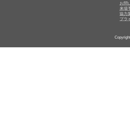
お問
来場
協力
プラ
Copyrig