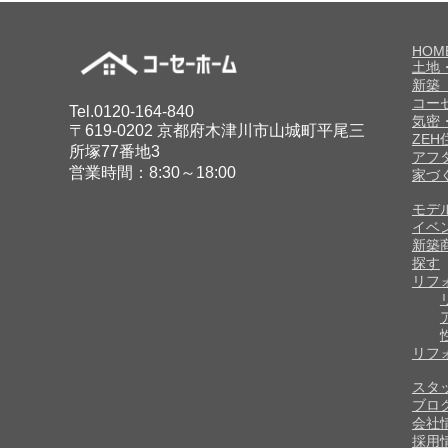
HOM
土地
新築
コー
Tel.0120-164-840
気密
〒619-0202 京都府木津川市山城町平尾三
ZE
所塚77番地3
アフ
営業時間：8:30～18:00
家づ
モデ
イベ
新築
探す
リフ
リフ
スタ
ブロ
会社
採用