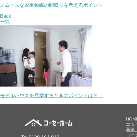
スムーズな家事動線の間取りを考えるポイント
Back
一覧
モデルハウスを見学するときのポイントは？
HOM
土地
新築
コー