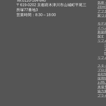
Tel.0120-164-840
気密
〒619-0202 京都府木津川市山城町平尾三
ZE
所塚77番地3
アフ
営業時間：8:30～18:00
家づ
モデ
イベ
新築
探す
リフ
リフ
スタ
ブロ
会社
採用
お問
来場
協力
プラ