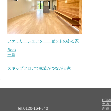
ファミリーシェアクローゼットのある家
Back
一覧
スキップフロアで家族がつながる家
HOM
土地
Tel.0120-164-840
新築