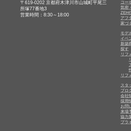
コー
〒619-0202 京都府木津川市山城町平尾三
気密
所塚77番地3
ZE
営業時間：8:30～18:00
アフ
家づ
モデ
イベ
新築
探す
リフ
リフ
スタ
ブロ
会社
採用
お問
来場
協力
プラ