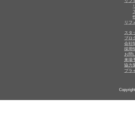
リフ
リフ
スタ
ブロ
会社
採用
お問
来場
協力
プラ
Copyrig