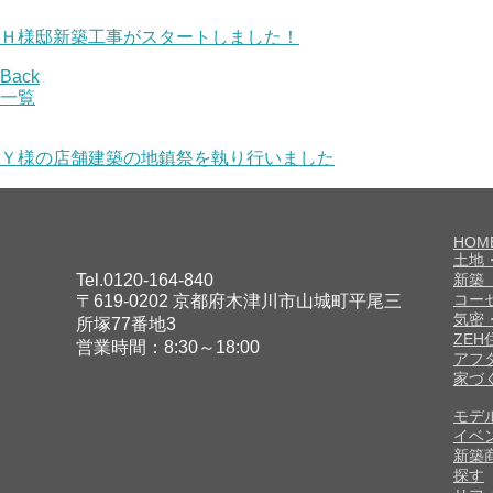
Ｈ様邸新築工事がスタートしました！
Back
一覧
Ｙ様の店舗建築の地鎮祭を執り行いました
HOM
土地
Tel.0120-164-840
新築
コー
〒619-0202 京都府木津川市山城町平尾三
気密
所塚77番地3
ZE
営業時間：8:30～18:00
アフ
家づ
モデ
イベ
新築
探す