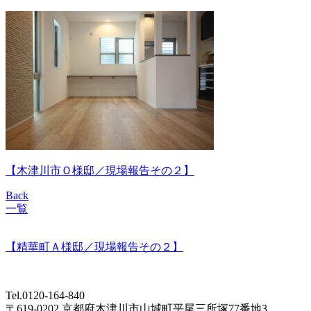
【木津川市Ｏ様邸／現場報告その２】
Back
一覧
【精華町Ａ様邸／現場報告その２】
Tel.0120-164-840
〒619-0202 京都府木津川市山城町平尾三所塚77番地3