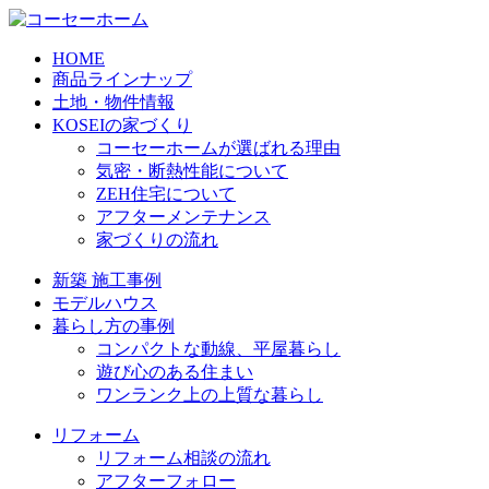
HOME
商品ラインナップ
土地・物件情報
KOSEIの家づくり
コーセーホームが選ばれる理由
気密・断熱性能について
ZEH住宅について
アフターメンテナンス
家づくりの流れ
新築 施工事例
モデルハウス
暮らし方の事例
コンパクトな動線、平屋暮らし
遊び心のある住まい
ワンランク上の上質な暮らし
リフォーム
リフォーム相談の流れ
アフターフォロー