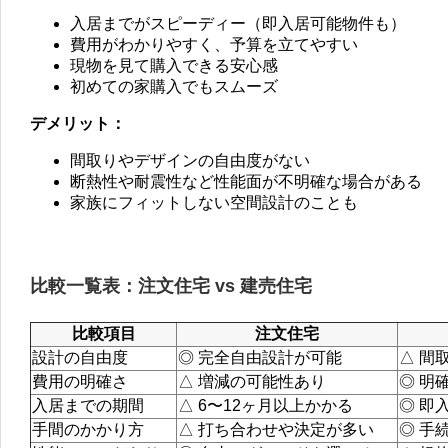
入居までがスピーディー（即入居可能物件も）
費用がわかりやすく、予算を立てやすい
現物を見て購入できる安心感
初めての家購入でもスムーズ
デメリット：
間取りやデザインの自由度がない
断熱性や耐震性など性能面が不明確な場合がある
家族にフィットしない空間設計のことも
比較一覧表：注文住宅 vs 建売住宅
比較項目
注文住宅
設計の自由度
◎ 完全自由設計が可能
△ 間
費用の明確さ
△ 増減の可能性あり
◎ 明
入居までの期間
△ 6〜12ヶ月以上かかる
◎ 即
手間のかかり方
△ 打ち合わせや決定が多い
◎ 手