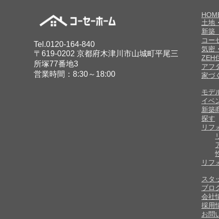
HOM
土地
新築
コー
Tel.0120-164-840
気密
〒619-0202 京都府木津川市山城町平尾三
ZE
所塚77番地3
アフ
営業時間：8:30～18:00
家づ
モデ
イベ
新築
探す
リフ
リフ
スタ
ブロ
会社
採用
お問