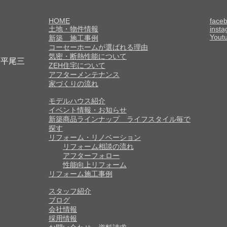
HOME
face
土地・物件情報
inst
Yout
新築 施工事例
コーセーホームが選ばれる理由
気密・断熱性能について
町平尾三
ZEH住宅について
アフターメンテナンス
家づくりの流れ
モデルハウス紹介
イベント情報・お知らせ
新築商品ラインナップ ライフスタイル毎で
探す
リフォーム・リノベーション
リフォーム相談の流れ
アフターフォロー
性能向上リフォーム
リフォーム施工事例
スタッフ紹介
ブログ
会社情報
採用情報