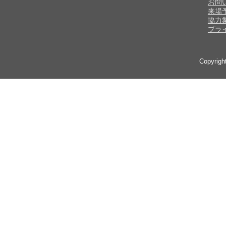
お問
来場
協力
プラ
Copyrig