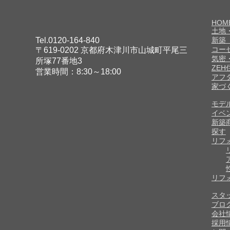
HOM
土地
Tel.0120-164-840
新築
コー
〒619-0202 京都府木津川市山城町平尾三
気密
所塚77番地3
ZE
営業時間：8:30～18:00
アフ
家づ
モデ
イベ
新築
探す
リフ
リフ
スタ
ブロ
会社
採用