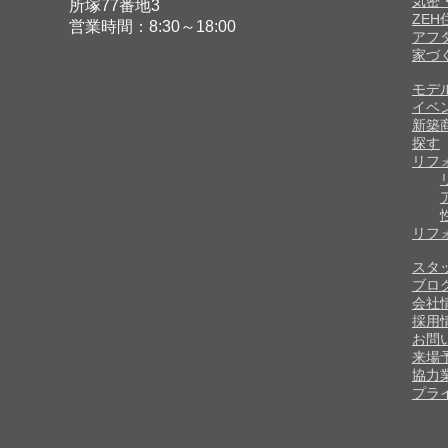
気密
所塚77番地3
ZE
営業時間：8:30～18:00
アフ
家づ
モデ
イベ
新築
探す
リフ
リフ
スタ
ブロ
会社
採用
お問
来場
協力
プラ