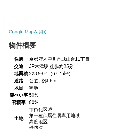
Google Mapを開く
物件概要
住所
京都府木津川市城山台11丁目
交通
JR木津駅 徒歩約25分
土地面積
223.98㎡（67.75坪）
道路
公道 北側 6m
地目
宅地
建ぺい率
50%
容積率
80%
市街化区域
第一種低層住居専用地域
土地
高度地区
砂防法