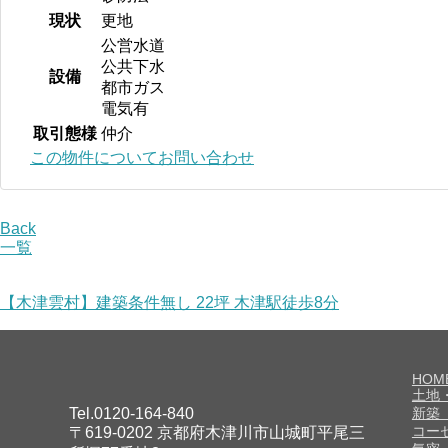
現状
更地
公営水道
公共下水
設備
都市ガス
電気有
取引態様
仲介
この物件についてお問い合わせ
Back
一覧
【木津雲村】建築条件無し 22坪 木津駅徒歩8分
HOM
土地
Tel.0120-164-840
新築
コー
〒619-0202 京都府木津川市山城町平尾三