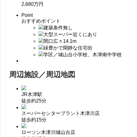
2,680
万円
Point
おすすめポイント
建築条件無し
大型スーパー近くにあり
間口広々14.1m
緑豊かで閑静な住宅街
学区／城山台小学校、木津南中学校
周辺施設／周辺地図
JR木津駅
徒歩約25分
スーパーセンタープラント木津川店
徒歩約15分
ローソン木津川城山台店